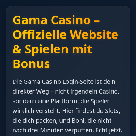
Gama Casino –
Offizielle Website
& Spielen mit
Bonus
Die Gama Casino Login-Seite ist dein
direkter Weg – nicht irgendein Casino,
sondern eine Plattform, die Spieler
wirklich versteht. Hier findest du Slots,
die dich packen, und Boni, die nicht
nach drei Minuten verpuffen. Echt jetzt.