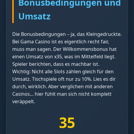
Bonusbedingungen und
Umsatz
Die Bonusbedingungen – ja, das Kleingedruckte.
Bei Gama Casino ist es eigentlich recht fair,
muss man sagen. Der Willkommensbonus hat
einen Umsatz von x35, was im Mittelfeld liegt.
Spieler berichten, dass es machbar ist.
Wichtig: Nicht alle Slots zählen gleich für den
Umsatz. Tischspiele oft nur zu 10%. Lies es dir
durch, wirklich. Aber verglichen mit anderen
Casinos... hier fühlt man sich nicht komplett
veräppelt.
35