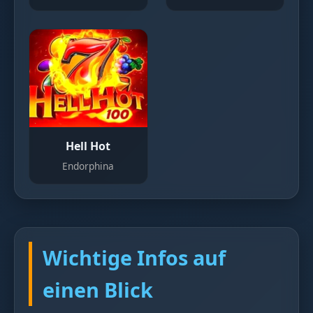
Hell Hot
Endorphina
Wichtige Infos auf
einen Blick